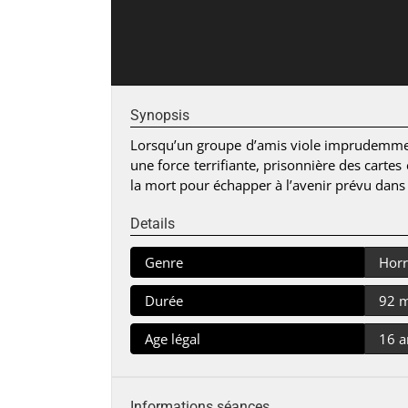
Synopsis
Lorsqu’un groupe d’amis viole imprudemment l
une force terrifiante, prisonnière des cartes
la mort pour échapper à l’avenir prévu dans 
Details
Genre
Horr
Durée
92 
Age légal
16 a
Informations séances