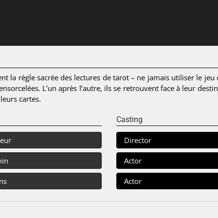
a règle sacrée des lectures de tarot – ne jamais utiliser le jeu de
 ensorcelées. L’un après l’autre, ils se retrouvent face à leur dest
leurs cartes.
Casting
eur
Director
min
Actor
ns
Actor