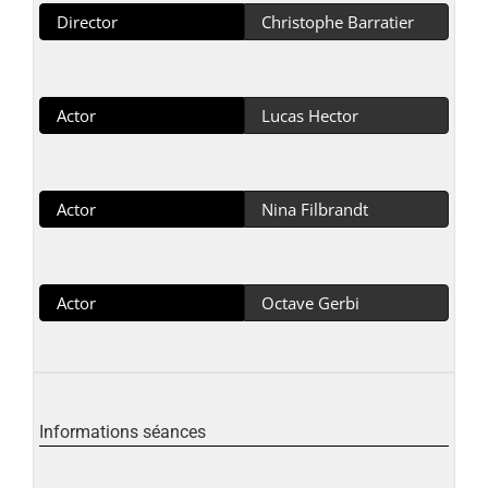
Director
Christophe Barratier
Actor
Lucas Hector
Actor
Nina Filbrandt
Actor
Octave Gerbi
Informations séances