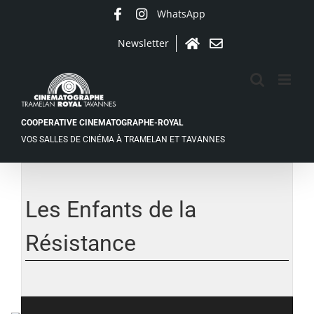
Passer
WhatsApp
Facebook
Instagram
au
contenu
Newsletter
Accueil
Contact
COOPERATIVE CINEMATOGRAPHE-ROYAL
VOS SALLES DE CINÉMA À TRAMELAN ET TAVANNES
Voir
l'image
agrandie
Les Enfants de la
Résistance