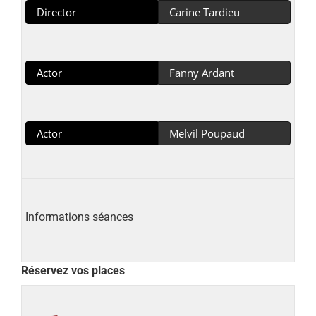
Director
Carine Tardieu
Actor
Fanny Ardant
Actor
Melvil Poupaud
Informations séances
Réservez vos places