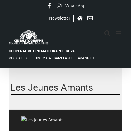
Passer
WhatsApp
Facebook
Instagram
au
contenu
Newsletter
Accueil
Contact
COOPERATIVE CINEMATOGRAPHE-ROYAL
VOS SALLES DE CINÉMA À TRAMELAN ET TAVANNES
Voir
l'image
agrandie
Les Jeunes Amants