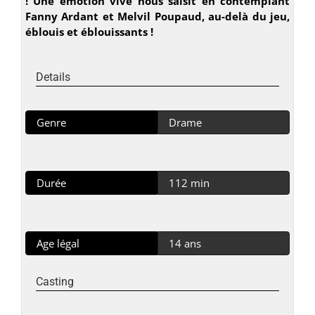
! Une émotion vive nous saisit en contemplant
Fanny Ardant et Melvil Poupaud, au-delà du jeu,
éblouis et éblouissants !
Details
Genre
Drame
Durée
112 min
Age légal
14 ans
Casting