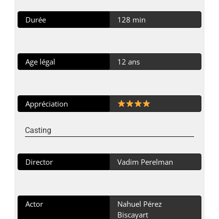
Durée
128 min
Age légal
12 ans
Appréciation
Casting
Director
Vadim Perelman
Actor
Nahuel Pérez
Biscayart