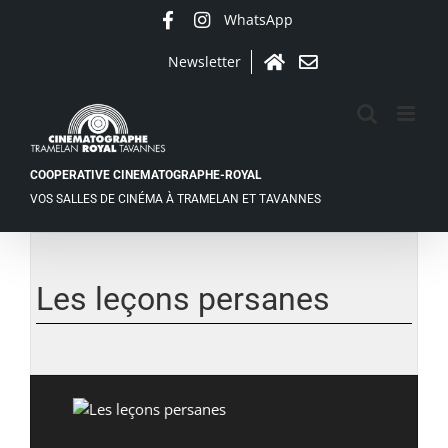
Passer
WhatsApp
Facebook
Instagram
au
contenu
Newsletter
Accueil
Contact
COOPERATIVE CINEMATOGRAPHE-ROYAL
VOS SALLES DE CINÉMA À TRAMELAN ET TAVANNES
Voir
l'image
agrandie
Les leçons persanes