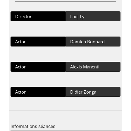
Director
Ladj Ly
Actor
Damien Bonnard
Actor
Alexis Manenti
Actor
Didier Zonga
Informations séances