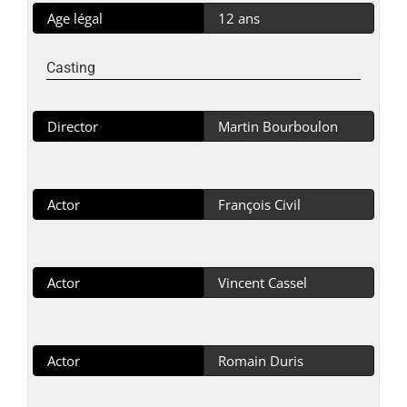
Age légal
12 ans
Casting
Director
Martin Bourboulon
Actor
François Civil
Actor
Vincent Cassel
Actor
Romain Duris