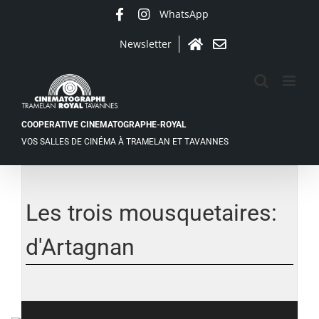
Passer
WhatsApp
Facebook
Instagram
au
contenu
Newsletter
Accueil
Contact
COOPERATIVE CINEMATOGRAPHE-ROYAL
VOS SALLES DE CINÉMA À TRAMELAN ET TAVANNES
Voir
l'image
agrandie
Les trois mousquetaires:
d'Artagnan