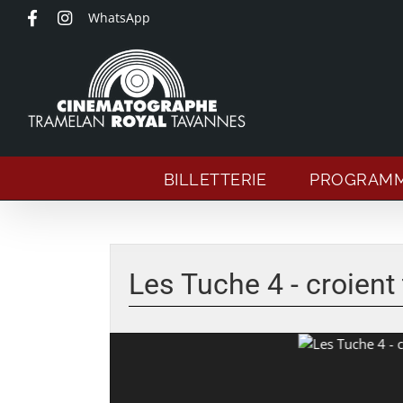
Passer
WhatsApp
au
contenu
BILLETTERIE
PROGRAM
Voir
l'image
Les Tuche 4 - croient
agrandie