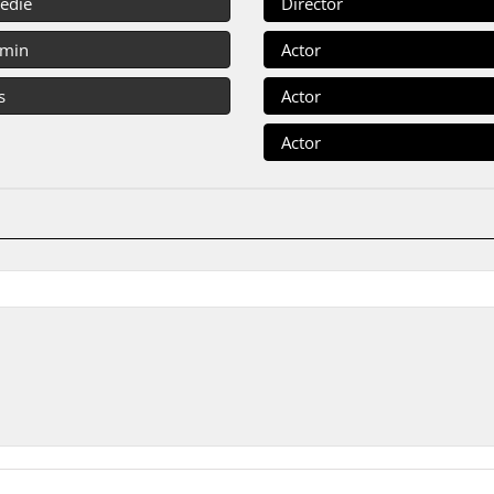
édie
Director
 min
Actor
s
Actor
Actor