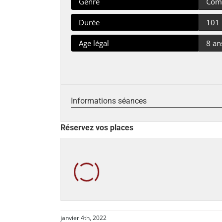
Genre
Com
Durée
101
Age légal
8 an
Informations séances
Réservez vos places
janvier 4th, 2022