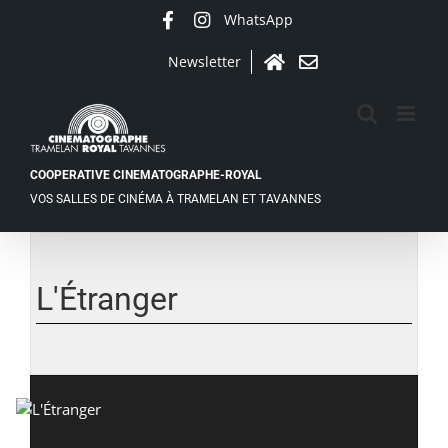
Passer
WhatsApp
Facebook
Instagram
au
contenu
Newsletter
Accueil
Contact
COOPERATIVE CINEMATOGRAPHE-ROYAL
VOS SALLES DE CINÉMA À TRAMELAN ET TAVANNES
Voir
l'image
agrandie
L'Étranger