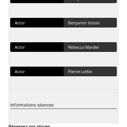
Actor
Benjamin Voisin
Actor
Rebecca Marder
Actor
Pierre Lottin
Informations séances
Réservez vos places