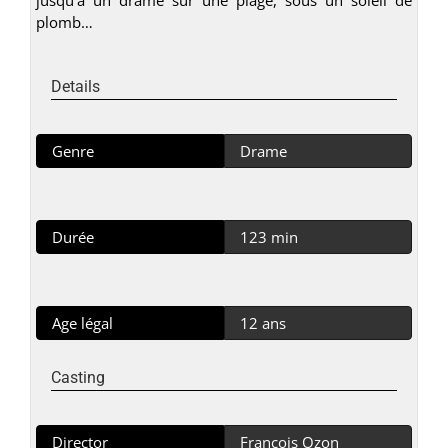
plomb…
Details
Genre
Drame
Durée
123 min
Age légal
12 ans
Casting
Director
François Ozon