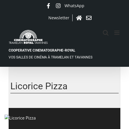
Passer
WhatsApp
Facebook
Instagram
au
contenu
Newsletter
Accueil
Contact
COOPERATIVE CINEMATOGRAPHE-ROYAL
VOS SALLES DE CINÉMA À TRAMELAN ET TAVANNES
Voir
l'image
agrandie
Licorice Pizza