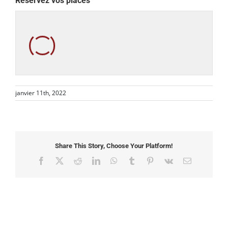
Réservez vos places
janvier 11th, 2022
Share This Story, Choose Your Platform!
Facebook
X
Reddit
LinkedIn
WhatsApp
Tumblr
Pinterest
Vk
Email