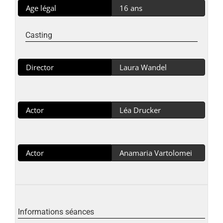
Age légal
16 ans
Casting
Director
Laura Wandel
Actor
Léa Drucker
Actor
Anamaria Vartolomei
Informations séances