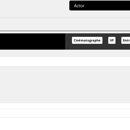
Actor
Cinématographe
VF
Entr