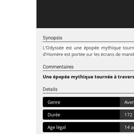
Synopsis
L’Odyssée est une épopée mythique tournée
d'Homère est portée sur les écrans de maniè
Commentaires
Une épopée mythique tournée à travers l
Details
Genre
Aven
Durée
172
Age légal
14 a