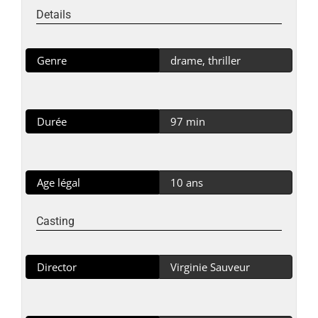
Details
Genre
drame, thriller
Durée
97 min
Age légal
10 ans
Casting
Director
Virginie Sauveur