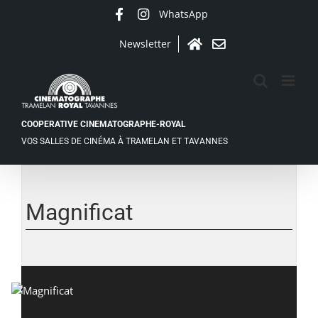
Passer
WhatsApp
Facebook
Instagram
au
contenu
Newsletter
Accueil
Contact
COOPERATIVE CINEMATOGRAPHE-ROYAL
VOS SALLES DE CINÉMA À TRAMELAN ET TAVANNES
Voir
l'image
agrandie
Magnificat