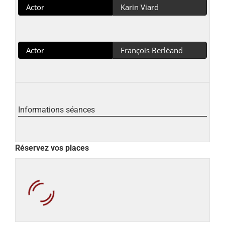
Actor
Karin Viard
Actor
François Berléand
Informations séances
Réservez vos places