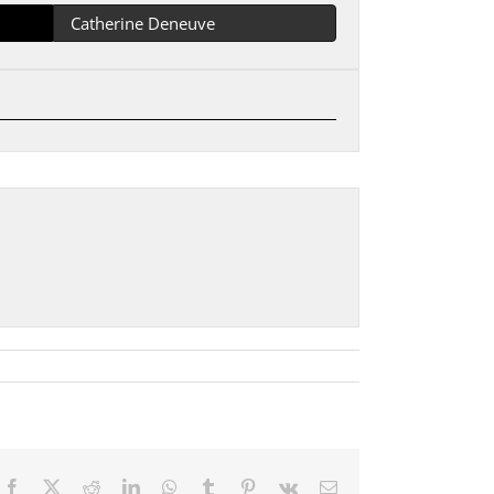
Catherine Deneuve
Facebook
X
Reddit
LinkedIn
WhatsApp
Tumblr
Pinterest
Vk
Email