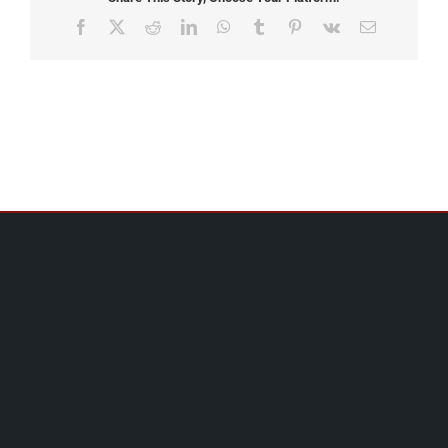
Facebook
X
Reddit
LinkedIn
WhatsApp
Tumblr
Pinterest
Vk
Email