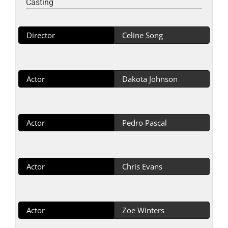
Casting
Director
Celine Song
Actor
Dakota Johnson
Actor
Pedro Pascal
Actor
Chris Evans
Actor
Zoe Winters