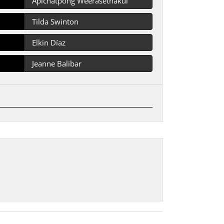
Apichatpong Weerasethakul
Tilda Swinton
Elkin Díaz
Jeanne Balibar