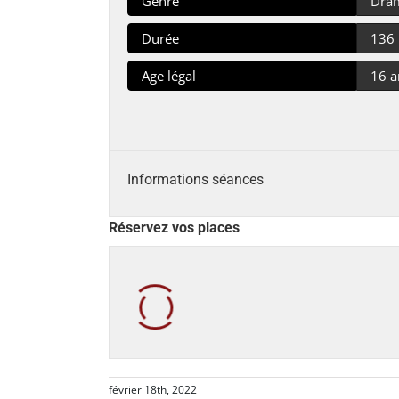
Genre
Dra
Durée
136
Age légal
16 a
Informations séances
Réservez vos places
février 18th, 2022