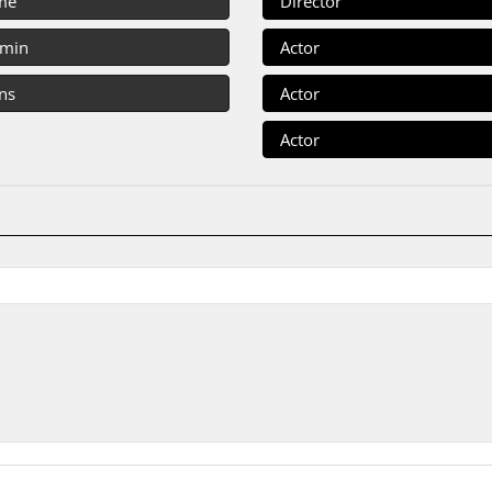
me
Director
 min
Actor
ns
Actor
Actor