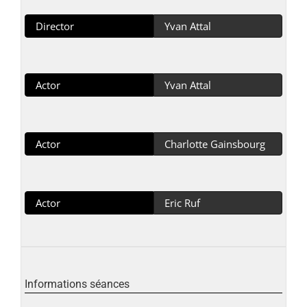
Director
Yvan Attal
Actor
Yvan Attal
Actor
Charlotte Gainsbourg
Actor
Eric Ruf
Informations séances