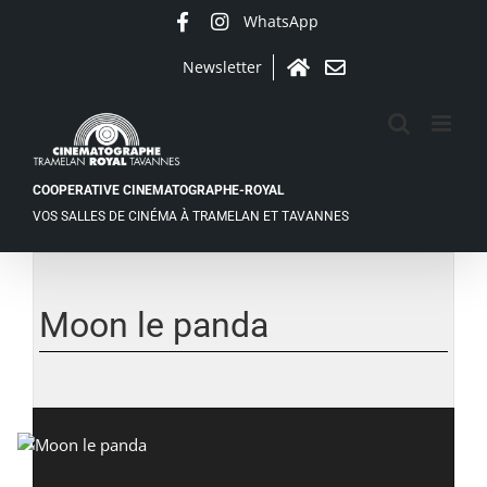
Passer
WhatsApp
Facebook
Instagram
au
contenu
Newsletter
Accueil
Contact
COOPERATIVE CINEMATOGRAPHE-ROYAL
VOS SALLES DE CINÉMA À TRAMELAN ET TAVANNES
Voir
l'image
agrandie
Moon le panda