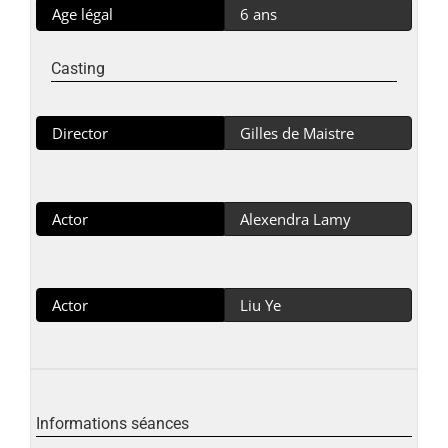
Age légal
6 ans
Casting
Director
Gilles de Maistre
Actor
Alexendra Lamy
Actor
Liu Ye
Informations séances