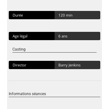
Durée
120 min
Age légal
6 ans
Casting
Director
Barry Jenkins
Informations séances