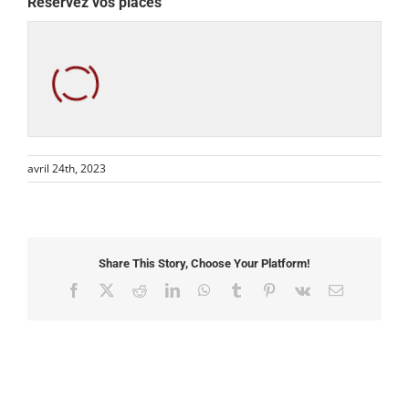
Réservez vos places
avril 24th, 2023
Share This Story, Choose Your Platform!
Facebook
X
Reddit
LinkedIn
WhatsApp
Tumblr
Pinterest
Vk
Email