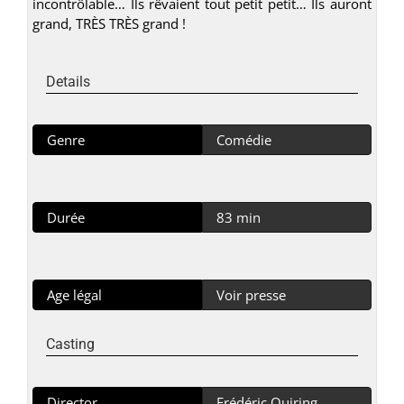
incontrôlable… Ils rêvaient tout petit petit… Ils auront
grand, TRÈS TRÈS grand !
Details
Genre
Comédie
Durée
83 min
Age légal
Voir presse
Casting
Director
Frédéric Quiring