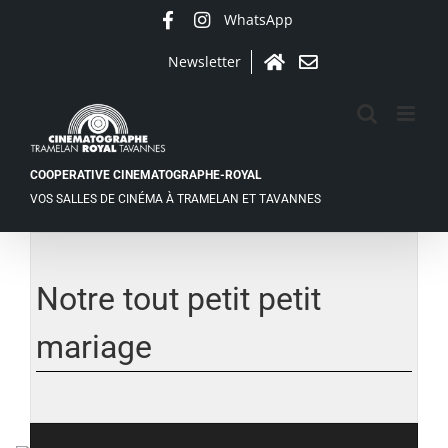
Passer
WhatsApp
Facebook
Instagram
au
contenu
Newsletter
Accueil
Contact
COOPERATIVE CINEMATOGRAPHE-ROYAL
VOS SALLES DE CINÉMA À TRAMELAN ET TAVANNES
Voir
l'image
agrandie
Notre tout petit petit
mariage