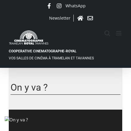
Passer
WhatsApp
Facebook
Instagram
au
contenu
Newsletter
Accueil
Contact
COOPERATIVE CINEMATOGRAPHE-ROYAL
VOS SALLES DE CINÉMA À TRAMELAN ET TAVANNES
On y va ?