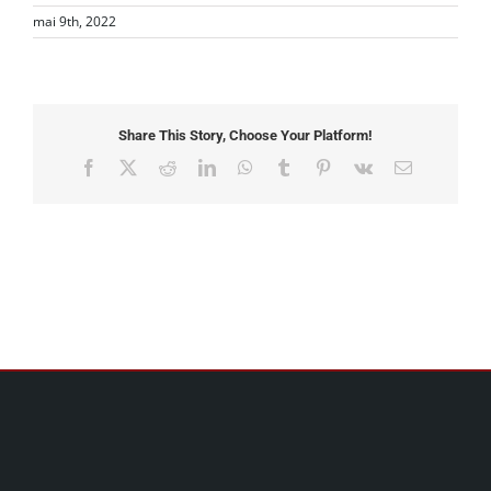
mai 9th, 2022
Share This Story, Choose Your Platform!
Facebook
X
Reddit
LinkedIn
WhatsApp
Tumblr
Pinterest
Vk
Email