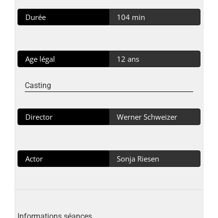
Durée
104 min
Age légal
12 ans
Casting
Director
Werner Schweizer
Actor
Sonja Riesen
Informations séances