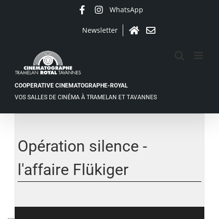
Passer
WhatsApp
Facebook
Instagram
au
contenu
Newsletter
Accueil
Contact
COOPERATIVE CINEMATOGRAPHE-ROYAL
VOS SALLES DE CINÉMA À TRAMELAN ET TAVANNES
Voir
l'image
agrandie
Opération silence -
l'affaire Flükiger