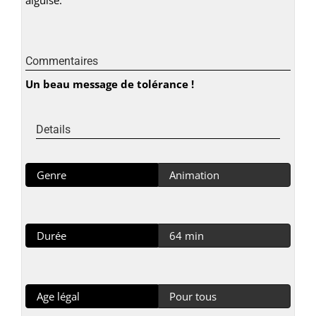
Commentaires
Un beau message de tolérance !
Details
Genre
Animation
Durée
64 min
Age légal
Pour tous