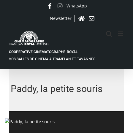
Passer
WhatsApp
Facebook
Instagram
au
contenu
Newsletter
Accueil
Contact
COOPERATIVE CINEMATOGRAPHE-ROYAL
VOS SALLES DE CINÉMA À TRAMELAN ET TAVANNES
Voir
l'image
agrandie
Paddy, la petite souris