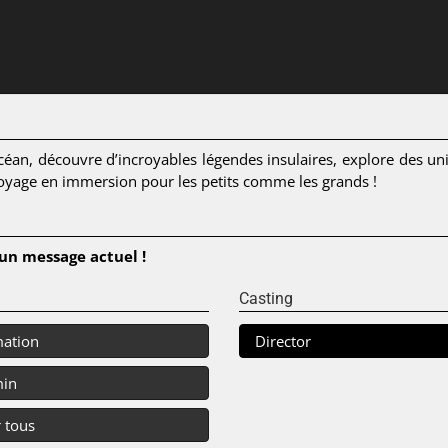
céan, découvre d’incroyables légendes insulaires, explore des u
 voyage en immersion pour les petits comme les grands !
’un message actuel !
Casting
ation
Director
min
 tous