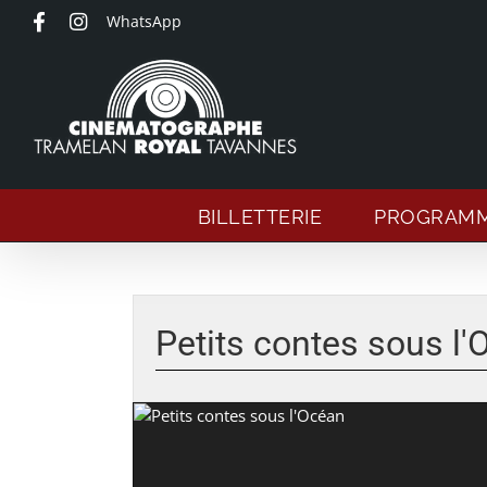
Passer
WhatsApp
au
contenu
BILLETTERIE
PROGRAM
Voir
l'image
Petits contes sous l
agrandie