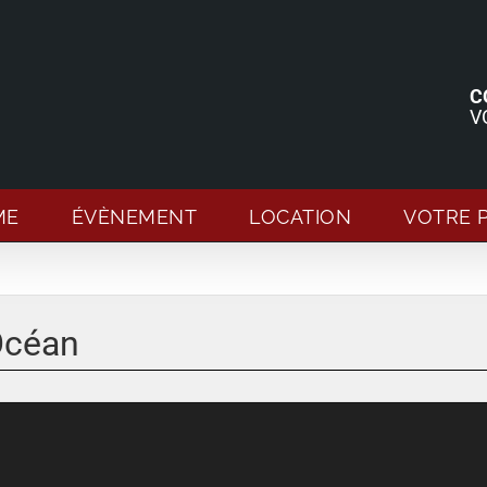
C
V
ME
ÉVÈNEMENT
LOCATION
VOTRE 
'Océan