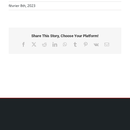
février 8th, 2023
Share This Story, Choose Your Platform!
Facebook
X
Reddit
LinkedIn
WhatsApp
Tumblr
Pinterest
Vk
Email