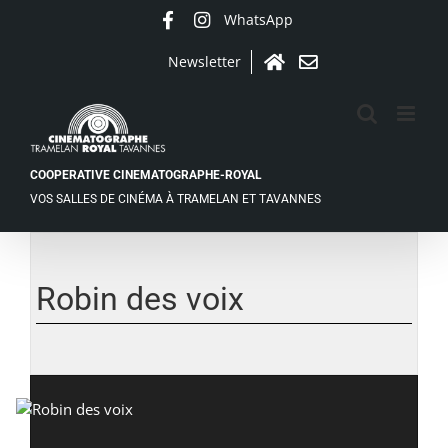
Passer
WhatsApp
Facebook
Instagram
au
contenu
Newsletter
Accueil
Contact
COOPERATIVE CINEMATOGRAPHE-ROYAL
VOS SALLES DE CINÉMA À TRAMELAN ET TAVANNES
Voir
l'image
agrandie
Robin des voix