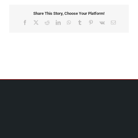
Share This Story, Choose Your Platform!
Facebook
X
Reddit
LinkedIn
WhatsApp
Tumblr
Pinterest
Vk
Email