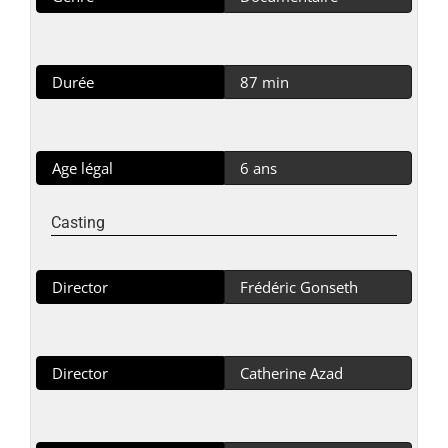
Durée
87 min
Age légal
6 ans
Casting
Director
Frédéric Gonseth
Director
Catherine Azad