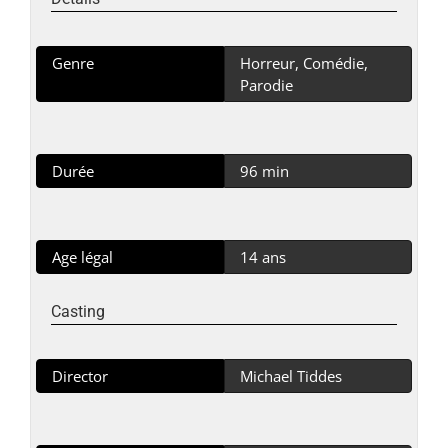
Genre
Horreur, Comédie,
Parodie
Durée
96 min
Age légal
14 ans
Casting
Director
Michael Tiddes