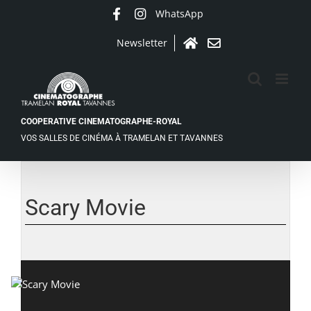
Passer
WhatsApp
Facebook
Instagram
au
contenu
Newsletter
Accueil
Contact
COOPERATIVE CINEMATOGRAPHE-ROYAL
VOS SALLES DE CINÉMA À TRAMELAN ET TAVANNES
Voir
l'image
agrandie
Scary Movie