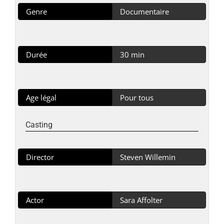
Genre
Documentaire
Durée
30 min
Age légal
Pour tous
Casting
Director
Steven Willemin
Actor
Sara Affolter