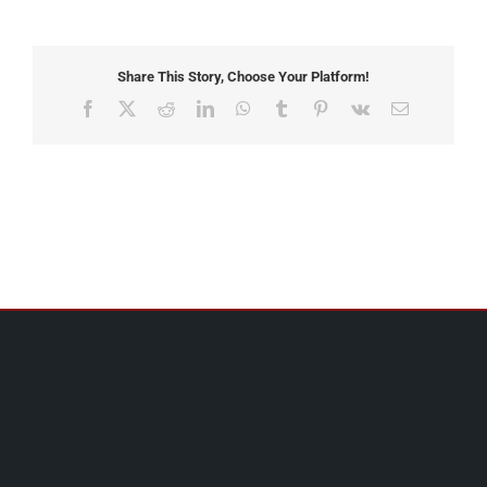
Share This Story, Choose Your Platform!
Facebook
X
Reddit
LinkedIn
WhatsApp
Tumblr
Pinterest
Vk
Email