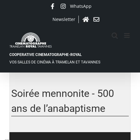
Passer
WhatsApp
Facebook
Instagram
au
contenu
Newsletter
Accueil
Contact
COOPERATIVE CINEMATOGRAPHE-ROYAL
VOS SALLES DE CINÉMA À TRAMELAN ET TAVANNES
Voir
l'image
agrandie
Soirée mennonite - 500
ans de l’anabaptisme