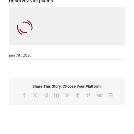
Réservez vos places
juin 7th, 2026
Share This Story, Choose Your Platform!
Facebook
X
Reddit
LinkedIn
WhatsApp
Tumblr
Pinterest
Vk
Email