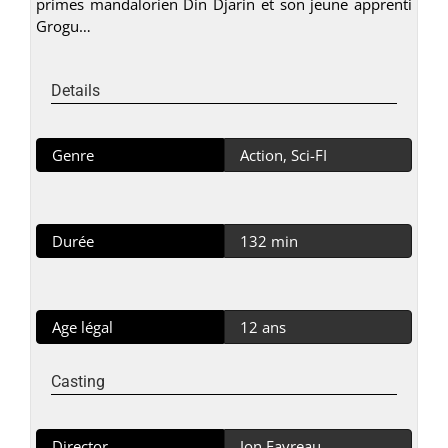
primes mandalorien Din Djarin et son jeune apprenti
Grogu…
Details
Genre
Action, Sci-FI
Durée
132 min
Age légal
12 ans
Casting
Director
Jon Favreau