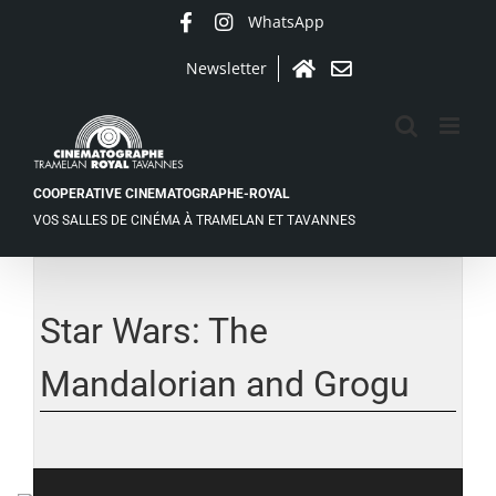
Passer
WhatsApp
Facebook
Instagram
au
contenu
Newsletter
Accueil
Contact
COOPERATIVE CINEMATOGRAPHE-ROYAL
VOS SALLES DE CINÉMA À TRAMELAN ET TAVANNES
Voir
l'image
agrandie
Star Wars: The
Mandalorian and Grogu