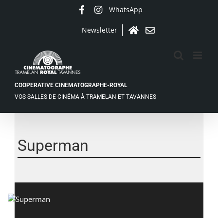
Passer
WhatsApp
Facebook
Instagram
au
contenu
Newsletter
Accueil
Contact
COOPERATIVE CINEMATOGRAPHE-ROYAL
VOS SALLES DE CINÉMA À TRAMELAN ET TAVANNES
Voir
l'image
agrandie
Superman