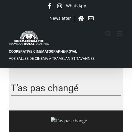
Passer
WhatsApp
Facebook
Instagram
au
contenu
Newsletter
Accueil
Contact
COOPERATIVE CINEMATOGRAPHE-ROYAL
VOS SALLES DE CINÉMA À TRAMELAN ET TAVANNES
Voir
l'image
agrandie
T’as pas changé