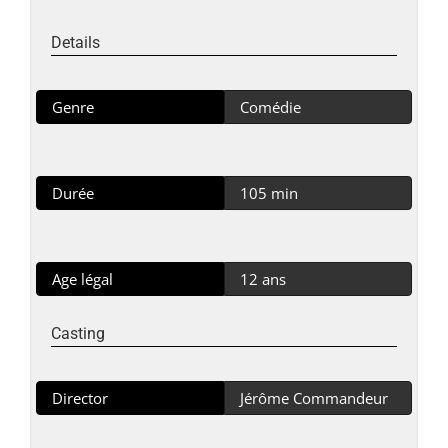
Details
Genre
Comédie
Durée
105 min
Age légal
12 ans
Casting
Director
Jérôme Commandeur