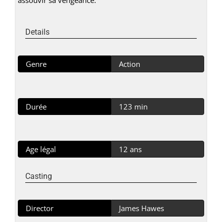
Details
Genre
Action
Durée
123 min
Age légal
12 ans
Casting
Director
James Hawes