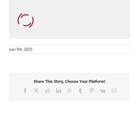
juin 5th, 2025
Share This Story, Choose Your Platform!
Facebook
X
Reddit
LinkedIn
WhatsApp
Tumblr
Pinterest
Vk
Email