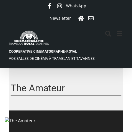
Passer
WhatsApp
Facebook
Instagram
au
contenu
Newsletter
Accueil
Contact
COOPERATIVE CINEMATOGRAPHE-ROYAL
VOS SALLES DE CINÉMA À TRAMELAN ET TAVANNES
Voir
l'image
agrandie
The Amateur