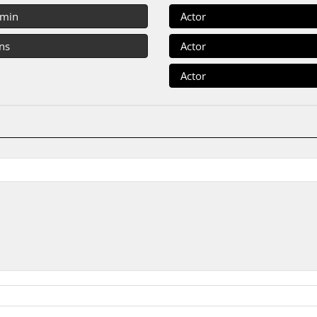
 min
Actor
ns
Actor
Actor