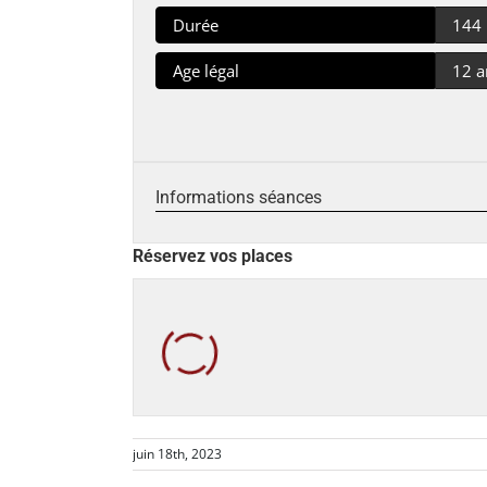
Durée
144
Age légal
12 a
Informations séances
Réservez vos places
juin 18th, 2023