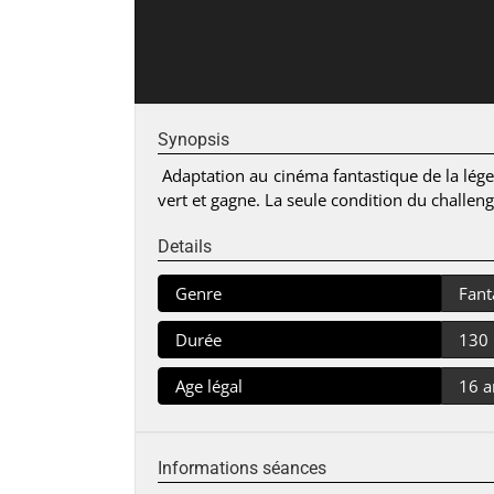
Synopsis
Adaptation au cinéma fantastique de la lége
vert et gagne. La seule condition du challeng
Details
Genre
Fant
Durée
130
Age légal
16 a
Informations séances