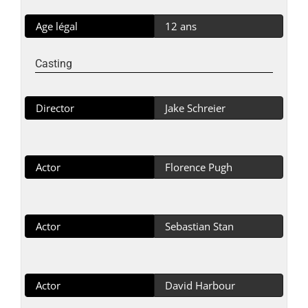
Age légal
12 ans
Casting
Director
Jake Schreier
Actor
Florence Pugh
Actor
Sebastian Stan
Actor
David Harbour