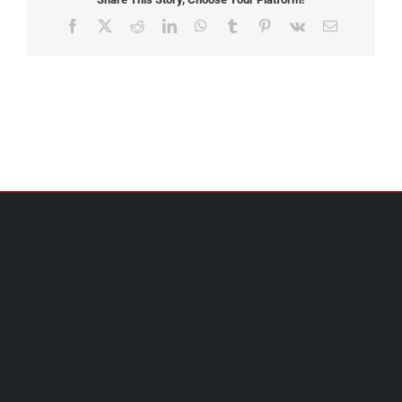
Facebook
X
Reddit
LinkedIn
WhatsApp
Tumblr
Pinterest
Vk
Email