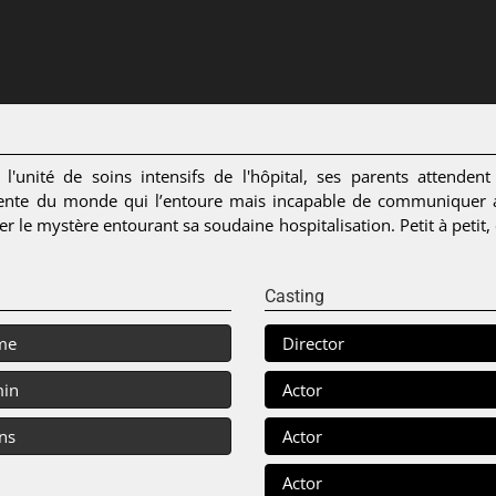
'unité de soins intensifs de l'hôpital, ses parents attende
nte du monde qui l’entoure mais incapable de communiquer a
le mystère entourant sa soudaine hospitalisation. Petit à petit, el
Casting
me
Director
min
Actor
ns
Actor
Actor