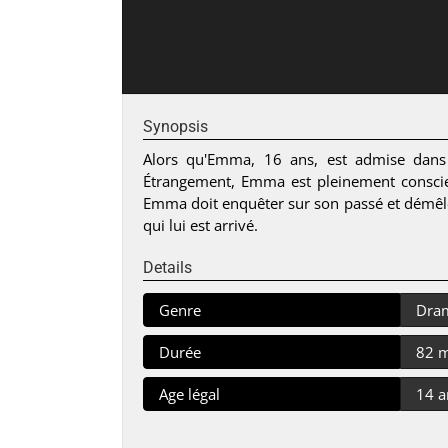
Synopsis
Alors qu'Emma, 16 ans, est admise dans l
Étrangement, Emma est pleinement conscie
Emma doit enquêter sur son passé et démêler 
qui lui est arrivé.
Details
Genre
Dra
Durée
82 
Age légal
14 a