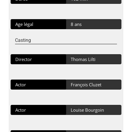
Age légal
8 ans
Casting
Director
Thomas Lilti
Actor
François Cluzet
Actor
Louise Bourgoin