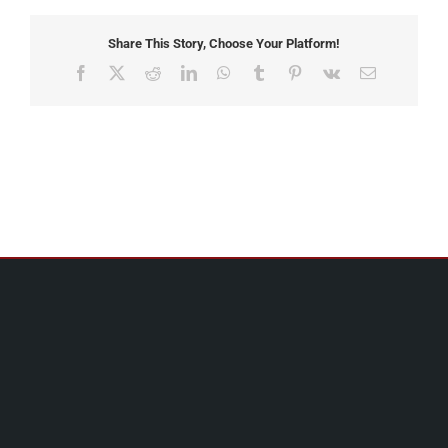
Share This Story, Choose Your Platform!
Facebook
X
Reddit
LinkedIn
WhatsApp
Tumblr
Pinterest
Vk
Email