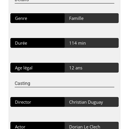
Genre
Famille
Durée
114 min
Age légal
12 ans
Casting
Director
Christian Duguay
Actor
Dorian Le Clech