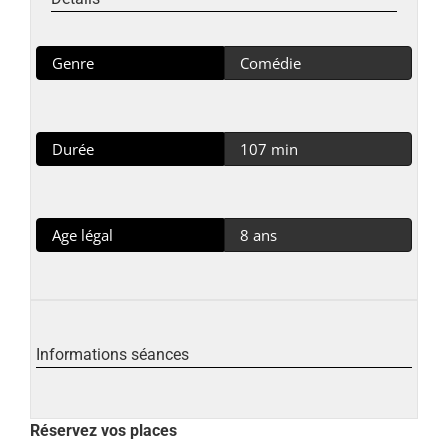
Genre
Comédie
Durée
107 min
Age légal
8 ans
Informations séances
Réservez vos places