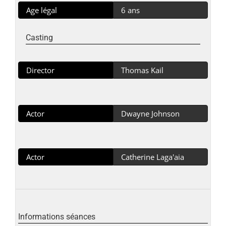
Age légal
6 ans
Casting
Director
Thomas Kail
Actor
Dwayne Johnson
Actor
Catherine Laga'aia
Informations séances