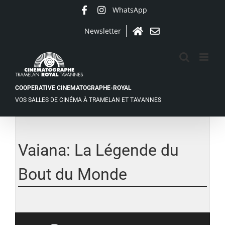
Passer
WhatsApp
Facebook
Instagram
au
contenu
Newsletter
Accueil
Contact
COOPERATIVE CINEMATOGRAPHE-ROYAL
VOS SALLES DE CINÉMA À TRAMELAN ET TAVANNES
Voir
l'image
agrandie
Vaiana: La Légende du
Bout du Monde