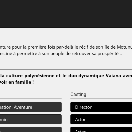
enture pour la première fois par-delà le récif de son île de Mot
estiné à permettre à son peuple de retrouver sa prospérité…
la culture polynésienne et le duo dynamique Vaiana avec 
oir en famille !
Casting
ation, Aventure
Director
 min
Actor
s
Actor