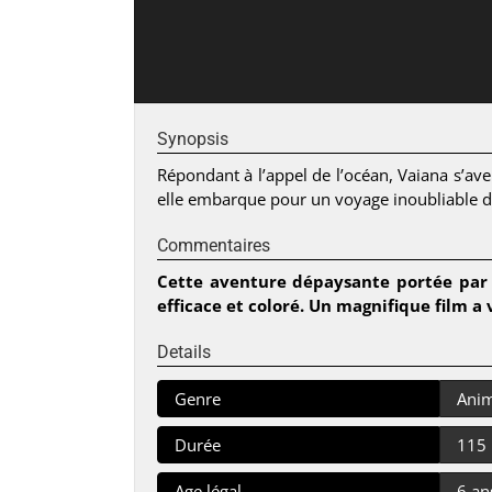
Synopsis
Répondant à l’appel de l’océan, Vaiana s’av
elle embarque pour un voyage inoubliable d
Commentaires
Cette aventure dépaysante portée par 
efficace et coloré. Un magnifique film a v
Details
Genre
Anim
Durée
115
Age légal
6 an