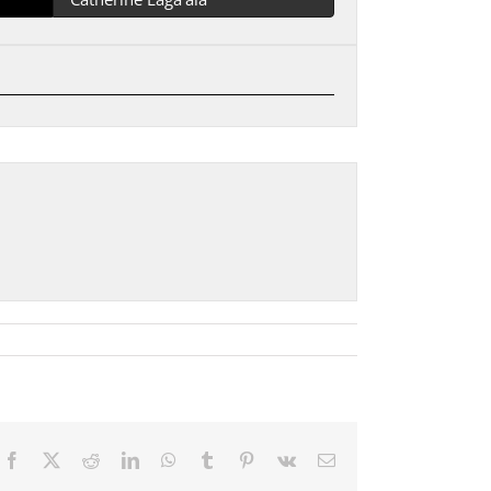
Facebook
X
Reddit
LinkedIn
WhatsApp
Tumblr
Pinterest
Vk
Email