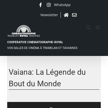
Passer
WhatsApp
Facebook
Instagram
au
contenu
Newsletter
Accueil
Contact
COOPERATIVE CINEMATOGRAPHE-ROYAL
VOS SALLES DE CINÉMA À TRAMELAN ET TAVANNES
Voir
l'image
agrandie
Vaiana: La Légende du
Bout du Monde