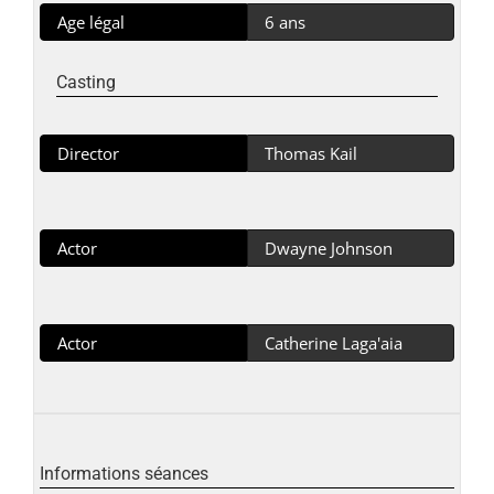
Age légal
6 ans
Casting
Director
Thomas Kail
Actor
Dwayne Johnson
Actor
Catherine Laga'aia
Informations séances