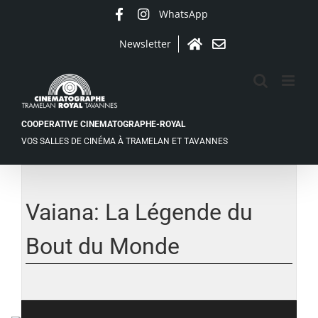
Passer
WhatsApp
Facebook
Instagram
au
contenu
Newsletter
Accueil
Contact
COOPERATIVE CINEMATOGRAPHE-ROYAL
VOS SALLES DE CINÉMA À TRAMELAN ET TAVANNES
Voir
l'image
agrandie
Vaiana: La Légende du
Bout du Monde