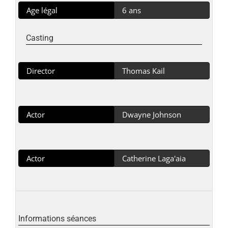
Age légal
6 ans
Casting
Director
Thomas Kail
Actor
Dwayne Johnson
Actor
Catherine Laga'aia
Informations séances