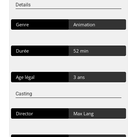
Details
Genre
Animation
Durée
52 min
Age légal
3 ans
Casting
Director
Max Lang