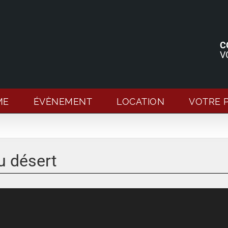
C
V
ME
ÉVÈNEMENT
LOCATION
VOTRE 
du désert