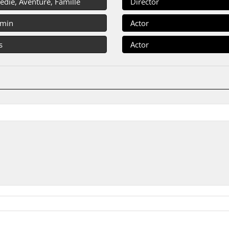
die, Aventure, Famille
Director
 min
Actor
s
Actor