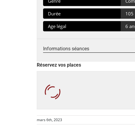
Genre
Comé
Durée
105
Age légal
6 an
Informations séances
Réservez vos places
mars 6th, 2023