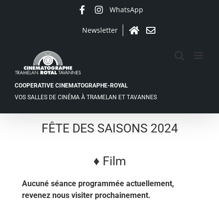
Passer
WhatsApp
Facebook
Instagram
au
contenu
Newsletter
Accueil
Contact
COOPERATIVE CINEMATOGRAPHE-ROYAL
VOS SALLES DE CINÉMA À TRAMELAN ET TAVANNES
FÊTE DES SAISONS 2024
♦ Film
Aucuné séance programmée actuellement,
revenez nous visiter prochainement.