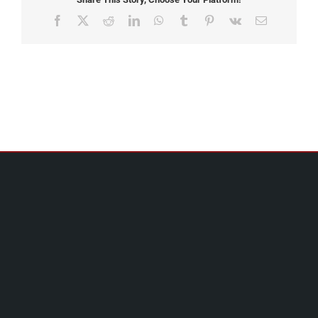
Facebook
X
Reddit
LinkedIn
WhatsApp
Tumblr
Pinterest
Vk
Email