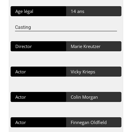
Age légal
14 ans
Casting
Director
Marie Kreutzer
Actor
Vicky Krieps
Actor
Colin Morgan
Actor
Finnegan Oldfield