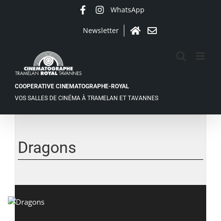
Passer
WhatsApp
Facebook
Instagram
au
contenu
Newsletter
Accueil
Contact
COOPERATIVE CINEMATOGRAPHE-ROYAL
VOS SALLES DE CINÉMA À TRAMELAN ET TAVANNES
Voir
l'image
agrandie
Dragons