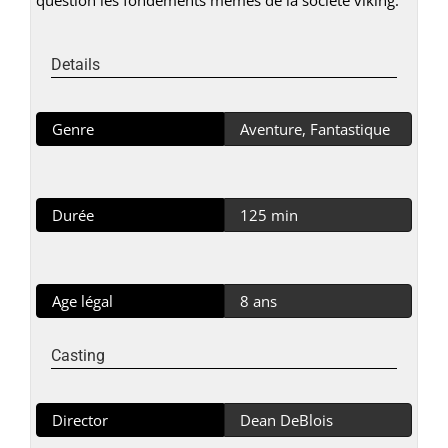
Details
Genre
Aventure, Fantastique
Durée
125 min
Age légal
8 ans
Casting
Director
Dean DeBlois