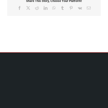
Share This Story, Choose Your Platform!
Facebook
X
Reddit
LinkedIn
WhatsApp
Tumblr
Pinterest
Vk
Email