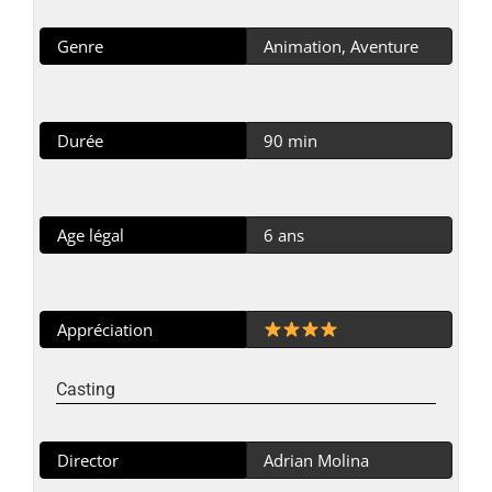
Genre
Animation, Aventure
Durée
90 min
Age légal
6 ans
Appréciation
Casting
Director
Adrian Molina