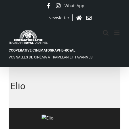
Passer
WhatsApp
Facebook
Instagram
au
contenu
Newsletter
Accueil
Contact
COOPERATIVE CINEMATOGRAPHE-ROYAL
VOS SALLES DE CINÉMA À TRAMELAN ET TAVANNES
Elio