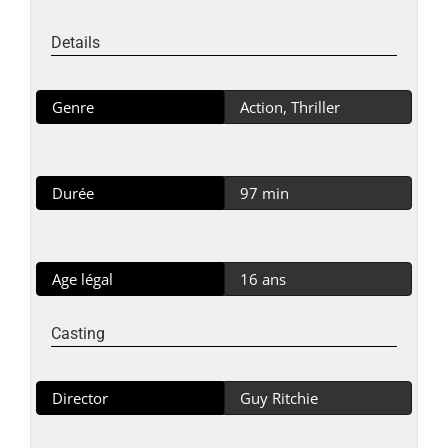
Details
Genre
Action, Thriller
Durée
97 min
Age légal
16 ans
Casting
Director
Guy Ritchie