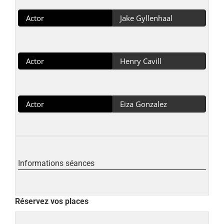
Actor
Jake Gyllenhaal
Actor
Henry Cavill
Actor
Eiza Gonzalez
Informations séances
Réservez vos places