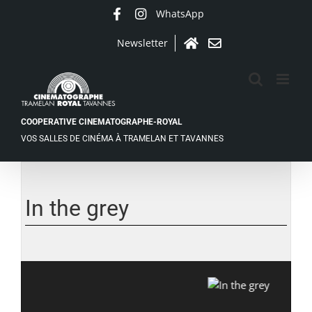
Passer
WhatsApp
Facebook
Instagram
au
contenu
Newsletter
Accueil
Contact
COOPERATIVE CINEMATOGRAPHE-ROYAL
VOS SALLES DE CINÉMA À TRAMELAN ET TAVANNES
Voir
l'image
agrandie
In the grey