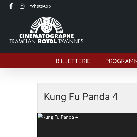
Passer
WhatsApp
au
contenu
BILLETTERIE
PROGRAM
Voir
l'image
Kung Fu Panda 4
agrandie