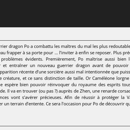
errier dragon Po a combattu les maîtres du mal les plus redoutab
eau frapper à sa porte pour … l’inviter à enfin se reposer. Plus p
 problèmes évidents. Premièrement, Po maîtrise aussi bien le
 et entraîner un nouveau guerrier dragon avant de pouvoir 
’apparition récente d’une sorcière aussi mal intentionnée que pu
réature, et ce sans distinction de taille. Or Caméléone lorgne 
lle espère bien pouvoir réinvoquer du royaume des esprits tous
de. Il va en trouver (ou pas ?) auprès de Zhen, une renarde corsac
ces vont s’avérer précieuses. Afin de réussir à protéger la Va
 un terrain d’entente. Ce sera l’occasion pour Po de découvrir qu