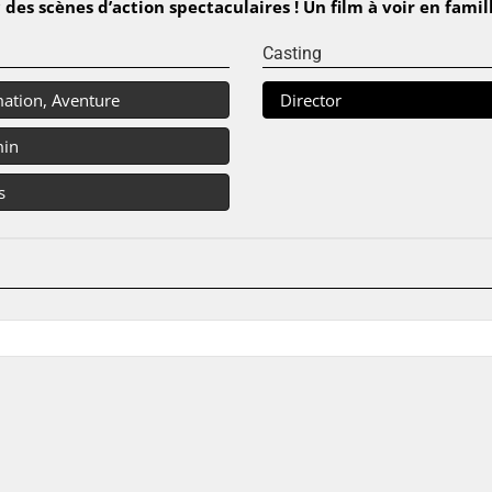
 des scènes d’action spectaculaires ! Un film à voir en famil
Casting
ation, Aventure
Director
min
s